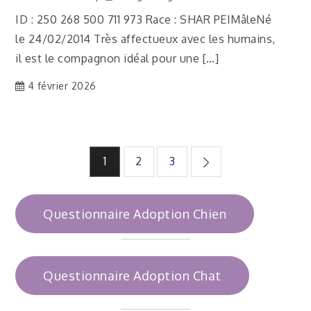
ID : 250 268 500 711 973 Race : SHAR PEIMâleNé
le 24/02/2014 Très affectueux avec les humains,
il est le compagnon idéal pour une […]
4 février 2026
Pagination
1
2
3
des
Questionnaire Adoption Chien
publications
Questionnaire Adoption Chat