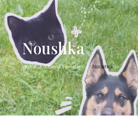
Noushka
Home
Chiens Femelles
Noushka