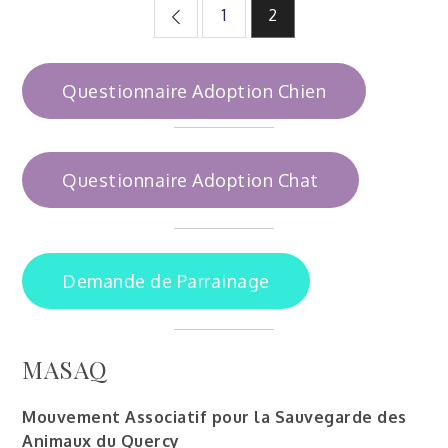
Pagination
1
2
des
Questionnaire Adoption Chien
publications
Questionnaire Adoption Chat
Demande de Parrainage
MASAQ
Mouvement Associatif pour la Sauvegarde des
Animaux du Quercy