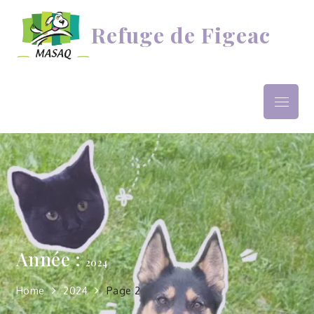
Skip
to
Refuge de Figeac
content
Menu
Année :
2024
Home
2024
Page 2